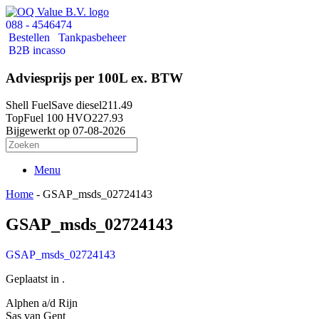
088 - 4546474
Bestellen
Tankpasbeheer
B2B incasso
Adviesprijs per 100L ex. BTW
Shell FuelSave diesel
211.49
TopFuel 100 HVO
227.93
Bijgewerkt op 07-08-2026
Menu
Home
-
GSAP_msds_02724143
GSAP_msds_02724143
GSAP_msds_02724143
Geplaatst in .
Alphen a/d Rijn
Sas van Gent