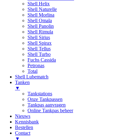
Shell Helix
Shell Naturelle
Shell Morlina
Shell Omala
Shell Panolin
Shell Rimula
Shell Sirius
Shell Spirax
Shell Tellus
Shell Turbo
Fuchs Cassida
Petronas
Total
Shell Lubematch
Tanken
▼
Tankstations
Onze Tankpassen
Tankpas aanvragen
Online Tankpas beheer
Nieuws
Kennisbank
Bestellen
Contact
▼