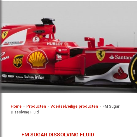
Home
-
Producten
-
Voedselveilige producten
-
FM Sugar
Dissolving Fluid
FM SUGAR DISSOLVING FLUID