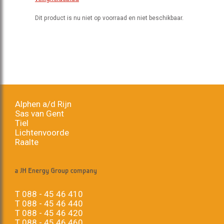
Dit product is nu niet op voorraad en niet beschikbaar.
Alphen a/d Rijn
Sas van Gent
Tiel
Lichtenvoorde
Raalte
T
088 - 45 46 410
T
088 - 45 46 440
T
088 - 45 46 420
T
088 - 45 46 460