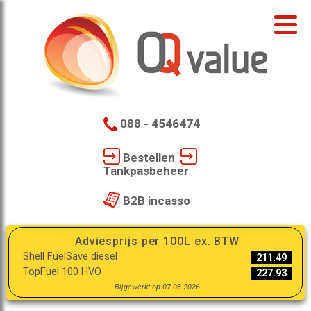
088 - 4546474
Bestellen
Tankpasbeheer
B2B incasso
Adviesprijs per 100L ex. BTW
Shell FuelSave diesel
211.49
TopFuel 100 HVO
227.93
Bijgewerkt op 07-08-2026